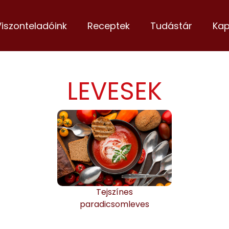
Viszonteladóink
Receptek
Tudástár
Kap
LEVESEK
Tejszínes
paradicsomleves