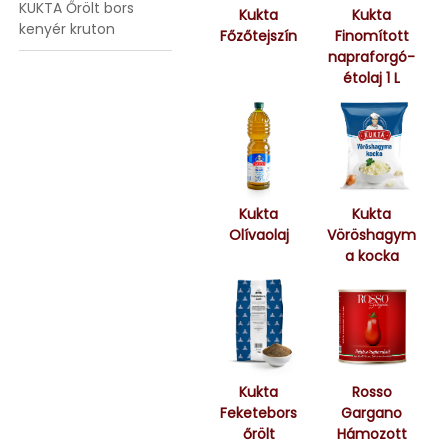
KUKTA Őrölt bors
Kukta
Kukta
kenyér kruton
Főzőtejszín
Finomított
napraforgó-
étolaj 1 L
Kukta
Kukta
Olívaolaj
Vöröshagym
a kocka
Kukta
Rosso
Feketebors
Gargano
őrölt
Hámozott