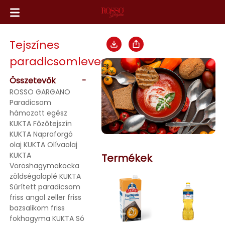
Tejszínes
paradicsomleves
Összetevők
-
ROSSO GARGANO
Paradicsom
hámozott egész
KUKTA Főzőtejszín
KUKTA Napraforgó
olaj KUKTA Olívaolaj
KUKTA
Termékek
Vöröshagymakocka
zöldségalaplé KUKTA
Sűrített paradicsom
friss angol zeller friss
bazsalikom friss
fokhagyma KUKTA Só