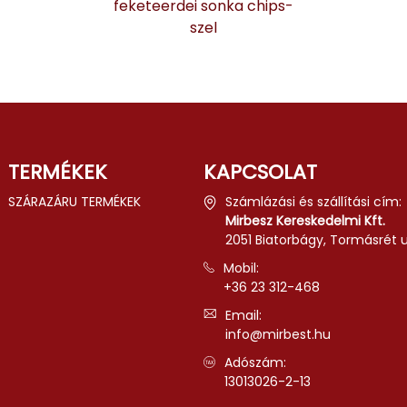
feketeerdei sonka chips-
szel
TERMÉKEK
KAPCSOLAT
SZÁRAZÁRU TERMÉKEK
Számlázási és szállítási cím:
Mirbesz Kereskedelmi Kft.
2051 Biatorbágy, Tormásrét u.
Mobil:
+36 23 312-468
Email:
info@mirbest.hu
Adószám:
13013026-2-13